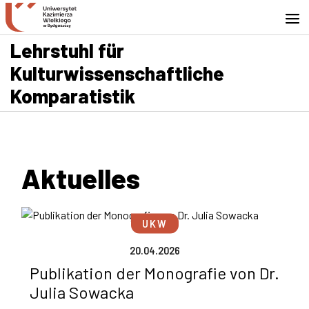
Zur Suchmaschine
Zum Inhalt springen
Gehe zur Fußzeile - Kontakt
Lehrstuhl für
Kulturwissenschaftliche
Komparatistik
Aktuelles
UKW
20.04.2026
Publikation der Monografie von Dr.
Julia Sowacka